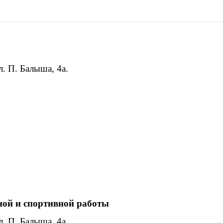
л. П
.
Балыша
, 4
а
.
ной и спортивной работы
л. П
.
Балыша
, 4
а
.